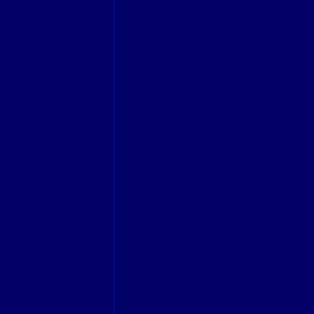
Un bout de chemin en Montagne Noir
Surprises
Retour en terre connue.
Dans la purée de pois.
Neige et soleil : un agréable mariage
Meilleurs voeux pour une année paisib
En attendant de tourner la page,
Novembre et décembre bien pauvres dan
carnet de voyage.
De Montpellier à Toulouse
Rituel d'octobre.
Avignon historique et contemporain.
Livraison
Août avait été pauvre en croquis
Si je devais vous conter Montmartre ..
Scènes Basques.
Quelques sorties guidées ou pas.
Nous avons tous soif de fraîcheur.
La vie Parisienne