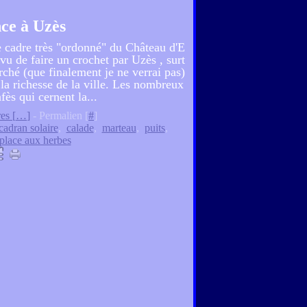
ce à Uzès
le cadre très "ordonné" du Château d'E
vu de faire un crochet par Uzès , surt
rché (que finalement je ne verrai pas)
r la richesse de la ville. Les nombreux
fès qui cernent la...
es [
…
]
- Permalien [
#
]
cadran solaire
,
calade
,
marteau
,
puits
,
place aux herbes