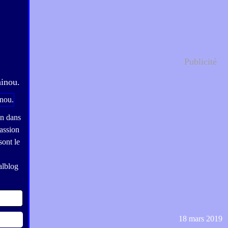
Publicité
hinou.
on dans
assion
sont le
alblog
18 mars 2019