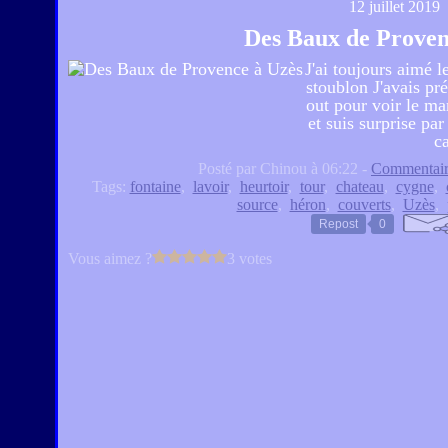
12 juillet 2019
Des Baux de Proven
J'ai toujours aimé 
stoublon J'avais pré
out pour voir le ma
et suis surprise pa
ca
Posté par Chinou à 06:22 -
Commentair
Tags:
fontaine
,
lavoir
,
heurtoir
,
tour
,
chateau
,
cygne
,
source
,
héron
,
couverts
,
Uzès
,
Repost
0
Vous aimez ?
3 votes