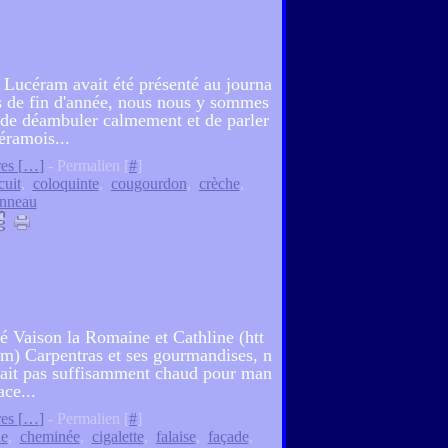
e Lucéram avait été présenté au journa
tes de fin d'année, nous nous y sommes
s de déambuler calmement et de parler
éramois...
es [
…
]
- Permalien [
#
]
cuit
,
coloquinte
,
cougourdon
,
crèche
,
onneau
tté Vaison la Romaine et Cathline (htt
om) Carpentras et ses gourmandises, n
 fait pas suffisamment chaud pour man
ace...
es [
…
]
- Permalien [
#
]
de
,
cheminée
,
cigalette
,
falaise
,
façade
,