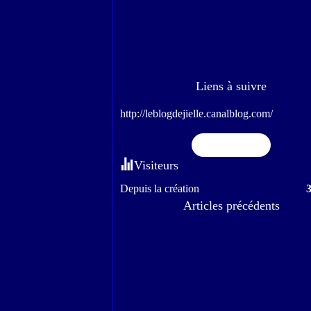
Liens à suivre
http://leblogdejielle.canalblog.com/
Flux RSS
Visiteurs
Depuis la création
Articles précédents
Nous écoutons toujours les bons conseils.
J'y étais allée avec Gabianou
Escapade en Provence
Pâques au jardin ou ailleurs.
La pluie a cessé.....