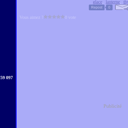
glace
,
lanterne
,
th
Repost
0
Vous aimez ?
0 vote
359 097
.....
Publicité