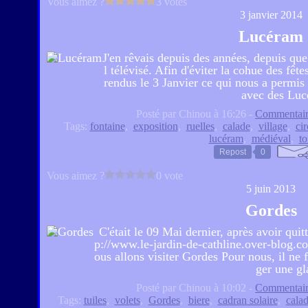
Vous aimez ?
3 votes
3 janvier 2014
Lucéram
J'en rêvais depuis des années, depuis qu
l télévisé. Afin d'éviter la cohue des fê
rendus le 3 Janvier ce qui nous a permi
avec des Luc
Posté par Chinou à 16:26 -
Commentair
Tags:
fontaine
,
exposition
,
ruelles
,
calade
,
village
,
cir
lucéram
,
médiéval
,
t
Repost
0
Vous aimez ?
0 vote
5 juin 2013
Gordes
C'était le 09 Mai dernier, après avoir qui
p://www.le-jardin-de-cathline.over-blog.c
ous allons visiter Gordes Pour nous, il ne
ger une gl
Posté par Chinou à 10:02 -
Commentair
Tags:
tuiles
,
volets
,
Gordes
,
biere
,
cadran solaire
,
cala