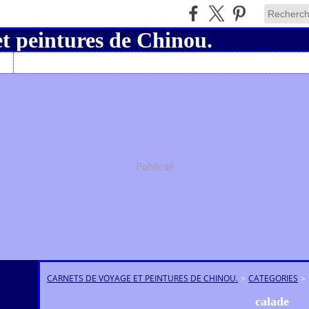
Charly19
Publicité
CARNETS DE VOYAGE ET PEINTURES DE CHINOU.
>
CATEGORIES
>
calade