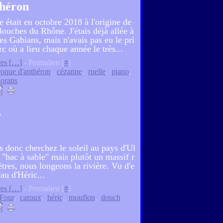
héron
e était en octobre 2018 à l'origine de
uches du Rhône. J'étais déjà allée à
s Gabians, mais n'avais pas eu le pri
rc où a lieu chaque année le très...
es [
…
]
- Permalien [
#
]
 roque d'anthéron
,
cézanne
,
ruelle
,
piano
,
lorans
7
x
s donc cherchez le soleil au pays d'Ul
 "bac à sable" mais plutôt un massif r
res, nous longeons la rivière. Vu d'e
au d'Héric...
es [
…
]
- Permalien [
#
]
Four
,
caroux
,
héric
,
mouflon
,
douch