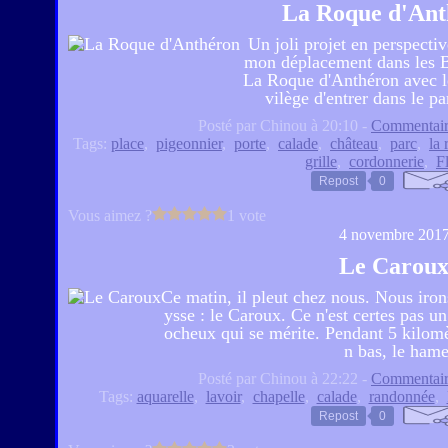
La Roque d'Ant
Un joli projet en perspectiv
mon déplacement dans les Bo
La Roque d'Anthéron avec le
vilège d'entrer dans le pa
Posté par Chinou à 20:10 -
Commentair
Tags:
place
,
pigeonnier
,
porte
,
calade
,
château
,
parc
,
la
grille
,
cordonnerie
,
F
Repost
0
Vous aimez ?
1 vote
4 novembre 201
Le Carou
Ce matin, il pleut chez nous. Nous iron
ysse : le Caroux. Ce n'est certes pas un
ocheux qui se mérite. Pendant 5 kilomèt
n bas, le hame
Posté par Chinou à 22:22 -
Commentair
Tags:
aquarelle
,
lavoir
,
chapelle
,
calade
,
randonnée
,
Repost
0