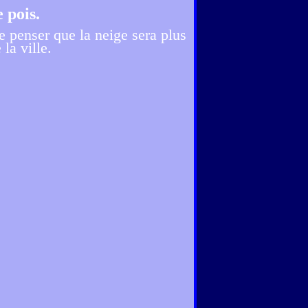
 pois.
e penser que la neige sera plus
 la ville.