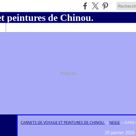
Charly19
Publicité
CARNETS DE VOYAGE ET PEINTURES DE CHINOU.
>
NEIGE
>
DANS 
20 janvier 2026