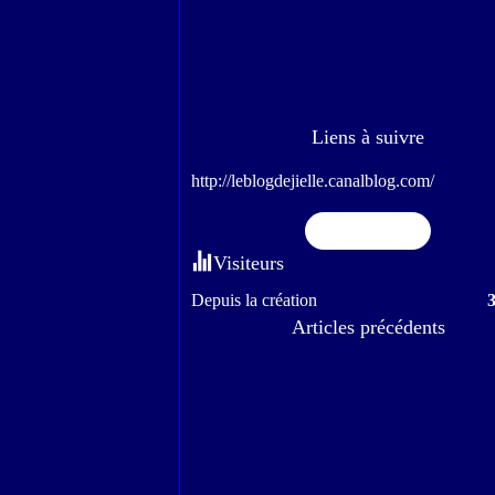
Liens à suivre
http://leblogdejielle.canalblog.com/
Flux RSS
Visiteurs
Depuis la création
Articles précédents
Nous écoutons toujours les bons conseils.
J'y étais allée avec Gabianou
Escapade en Provence
Pâques au jardin ou ailleurs.
La pluie a cessé.....