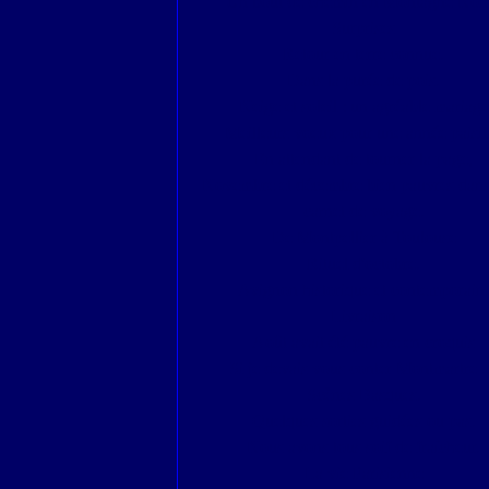
Un bout de chemin en Montagne Noir
Surprises
Retour en terre connue.
Dans la purée de pois.
Neige et soleil : un agréable mariage
Meilleurs voeux pour une année paisib
En attendant de tourner la page,
Novembre et décembre bien pauvres dan
carnet de voyage.
De Montpellier à Toulouse
Rituel d'octobre.
Avignon historique et contemporain.
Livraison
Août avait été pauvre en croquis
Si je devais vous conter Montmartre ..
Scènes Basques.
Quelques sorties guidées ou pas.
Nous avons tous soif de fraîcheur.
La vie Parisienne