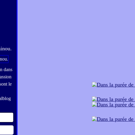
hinou.
on dans
assion
sont le
alblog