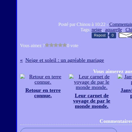
e.
Posté par Chinou à 10:22 -
Commentair
Tags:
neige
,
aquarelle
,
Ch
le
Repost
0
Vous aimez ?
0 vote
s mon
Neige et soleil : un agréable mariage
Vous aimerez aus
Retour en terre
Janv
connue.
Leur carnet de
..
voyage de par le
monde monde.
Commentaire