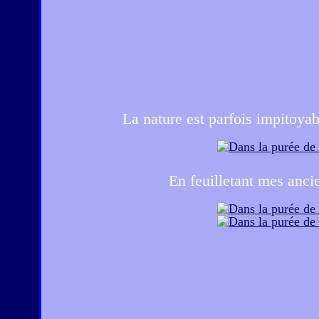
La nature est parfois impitoyab
En feuilletant mes ancie