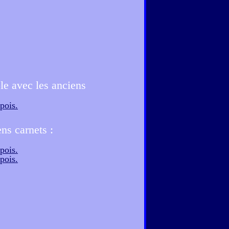
le avec les anciens
ns carnets :