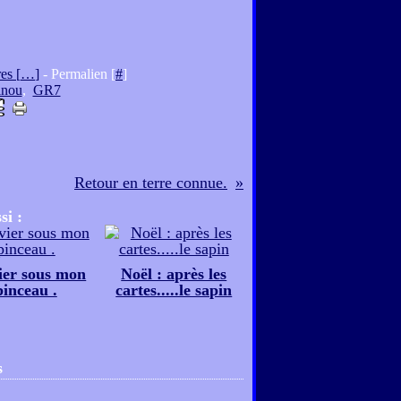
es [
…
]
- Permalien [
#
]
inou
,
GR7
Retour en terre connue.
si :
ier sous mon
Noël : après les
pinceau .
cartes.....le sapin
s