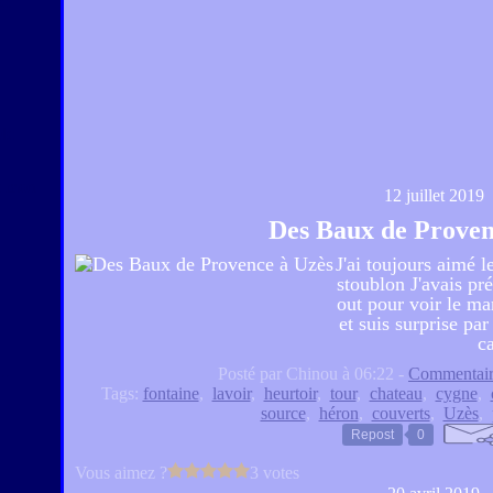
e.
le
s mon
12 juillet 2019
Des Baux de Proven
J'ai toujours aimé 
stoublon J'avais pré
out pour voir le ma
et suis surprise pa
ca
..
Posté par Chinou à 06:22 -
Commentair
Tags:
fontaine
,
lavoir
,
heurtoir
,
tour
,
chateau
,
cygne
,
source
,
héron
,
couverts
,
Uzès
,
Repost
0
Vous aimez ?
3 votes