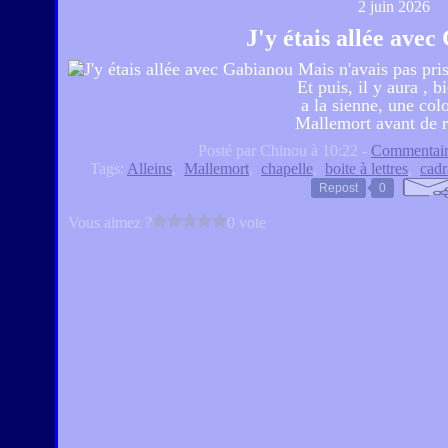
2 juin 2026
J'y étais allée ave
Mais n'avais pas pris
Et puis, il y aura , 
a la sienne, une co
Mallemort avant de r
Posté par Chinou à 10:22 -
Commentair
Tags:
Alleins
,
Mallemort
,
chapelle
,
boite à lettres
,
cadr
Repost
0
Vous aimez ?
0 vote