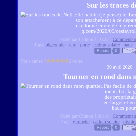
Sur les traces d
Elle habite (je pense) le Tar
son attachement à ce départ
m'a donné envie de m'y rendr
g.com/2020/05/cestayrols
Posté par Chinou à 10:22 -
Commentair
Tags:
pigeonnier
,
tarn
,
porte
,
cadran solaire
,
banc
Repost
0
Vous aimez ?
2 votes
30 avril 2020
Tourner en rond dans 
Pas facile de 
ment. Ici, la 
des propriètai
en large, et en
hades pour 
Posté par Chinou à 06:10 -
Commentair
Tags:
girouette
,
cadran solaire
,
pivoin
Repost
0