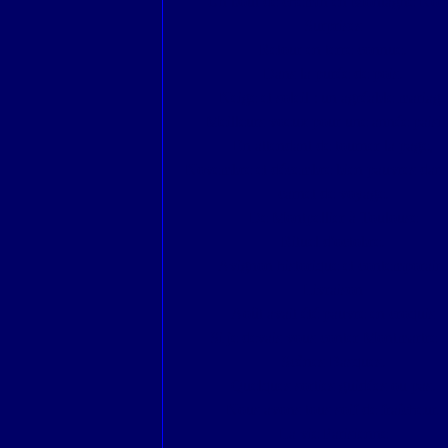
Un bout de chemin en Montagne Noir
Surprises
Retour en terre connue.
Dans la purée de pois.
Neige et soleil : un agréable mariage
Meilleurs voeux pour une année paisib
En attendant de tourner la page,
Novembre et décembre bien pauvres dan
carnet de voyage.
De Montpellier à Toulouse
Rituel d'octobre.
Avignon historique et contemporain.
Livraison
Août avait été pauvre en croquis
Si je devais vous conter Montmartre ..
Scènes Basques.
Quelques sorties guidées ou pas.
Nous avons tous soif de fraîcheur.
La vie Parisienne