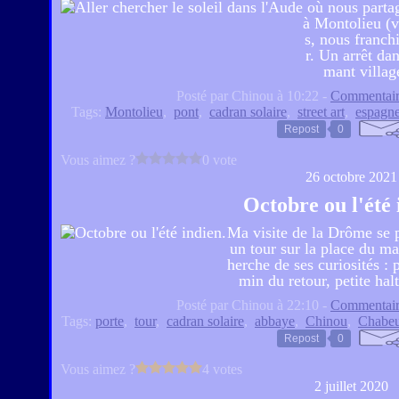
où nous parta
à Montolieu (v
s, nous franch
r. Un arrêt da
mant villag
Posté par Chinou à 10:22 -
Commentair
Tags:
Montolieu
,
pont
,
cadran solaire
,
street art
,
espagn
Repost
0
Vous aimez ?
0 vote
26 octobre 2021
Octobre ou l'été 
Ma visite de la Drôme se po
un tour sur la place du ma
herche de ses curiosités :
min du retour, petite hal
Posté par Chinou à 22:10 -
Commentair
Tags:
porte
,
tour
,
cadran solaire
,
abbaye
,
Chinou
,
Chabeu
Repost
0
Vous aimez ?
4 votes
2 juillet 2020