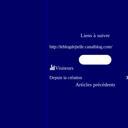
Liens à suivre
http://leblogdejielle.canalblog.com/
Flux RSS
Visiteurs
Depuis la création
Articles précédents
Nous écoutons toujours les bons conseils.
J'y étais allée avec Gabianou
Escapade en Provence
Pâques au jardin ou ailleurs.
La pluie a cessé.....