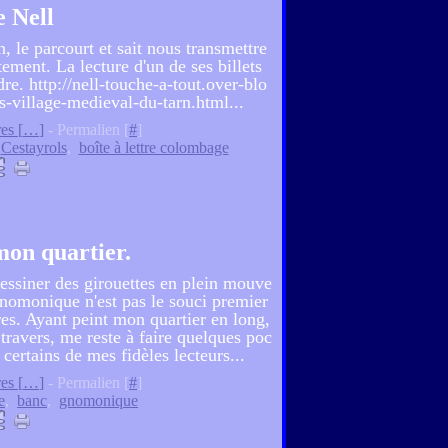
e Nell
n, le parcourt et sait nous transmettre
ement. La lecture d'un de ses billets
e. http://nell-touche-a-tout.over-blo
-village-medieval-du-tarn.html...
es [
…
]
- Permalien [
#
]
,
Cestayrols
,
boîte à lettre colombage
mon quartier.
dessiner des girouettes en plein mouve
gnomonique n'est pas le souci premier
res. Ayant peint mon quartier en long,
 travers, me reste à faire quelques poc
certains de mes fidèles lecteurs...
es [
…
]
- Permalien [
#
]
e
,
banc
,
gnomonique