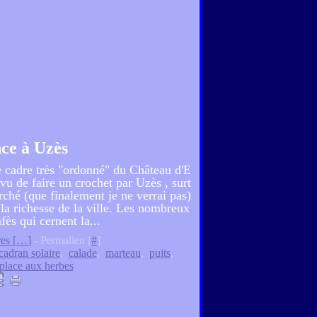
ce à Uzès
le cadre très "ordonné" du Château d'E
vu de faire un crochet par Uzès , surt
rché (que finalement je ne verrai pas)
r la richesse de la ville. Les nombreux
fès qui cernent la...
es [
…
]
- Permalien [
#
]
cadran solaire
,
calade
,
marteau
,
puits
,
place aux herbes