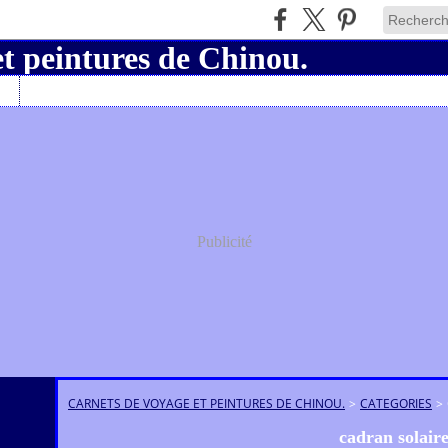
Charly19
Publicité
CARNETS DE VOYAGE ET PEINTURES DE CHINOU.
>
CATEGORIES
>
cadran solair