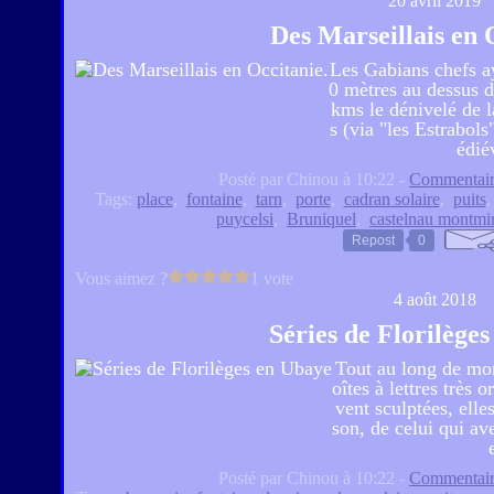
20 avril 2019
Des Marseillais en 
Les Gabians chefs a
0 mètres au dessus d
kms le dénivelé de 
s (via "les Estrabols
édié
Posté par Chinou à 10:22 -
Commentair
Tags:
place
,
fontaine
,
tarn
,
porte
,
cadran solaire
,
puits
puycelsi
,
Bruniquel
,
castelnau montmir
Repost
0
Vous aimez ?
1 vote
4 août 2018
Séries de Florilège
Tout au long de mon
oîtes à lettres très 
vent sculptées, elle
son, de celui qui a
Posté par Chinou à 10:22 -
Commentair