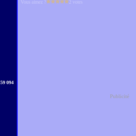
Vous aimez ?
2 votes
359 094
Publicité
.....