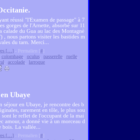
Occitanie.
yant réussi "l'Examen de passage" à 7
es gorges de l'Arnette, absorbé sur 11
la calade du Gua au lac des Montagnè
") , nous partons visiter les bastides m
vales du tarn. Merci...
es [
…
]
- Permalien [
#
]
,
colombage
,
oculus
,
passerelle
,
ruelle
,
al
,
accolade
,
larroque
s en Ubaye
 séjour en Ubaye, je rencontre des b
originales, rarement en tôle, le plus sou
s sont le reflet de l'occupant de la mai
vec amour, a donné vie à un morceau d
e bois. La vallée...
es [
…
]
- Permalien [
#
]