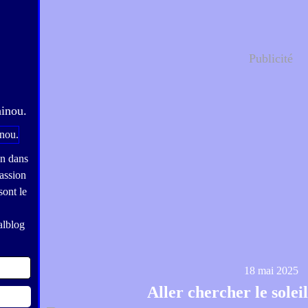
Publicité
hinou.
on dans
assion
sont le
alblog
18 mai 2025
Aller chercher le solei