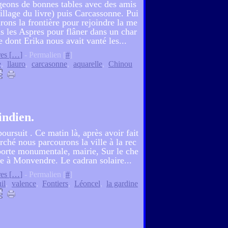
geons de bonnes tables avec des amis
illage du livre) puis Carcassonne. Pui
irons la frontière pour rejoindre la me
ns les Aspres pour flâner dans un char
e dont Erika nous avait vanté les...
es [
…
]
- Permalien [
#
]
e
,
llauro
,
carcasonne
,
aquarelle
,
Chinou
indien.
ursuit . Ce matin là, après avoir fait
rché nous parcourons la ville à la rec
 porte monumentale, mairie, Sur le che
te à Monvendre. Le cadran solaire...
es [
…
]
- Permalien [
#
]
il
,
valence
,
Fontiers
,
Léoncel
,
la gardine