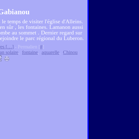
c Gabianou
 le temps de visiter l'église d'Alleins.
bien sûr , les fontaines. Lamanon aussi
lombe au sommet . Dernier regard sur
ejoindre le parc régional du Luberon.
es [
…
]
- Permalien [
#
]
an solaire
,
fontaine
,
aquarelle
,
Chinou