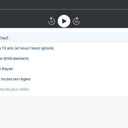
 DayZ
 a 13 ans (et vous l'avez ignoré)
e (littéralement)
im Rayan
 toutes les règles
s les jeux vidéo
us choquant de Rockstar ? - Le scandale BULLY
e plus moche de Steam
du RÊVE tourne au CAUCHEMAR