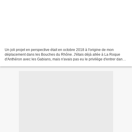
Un joli projet en perspective était en octobre 2018 à l'origine de mon
déplacement dans les Bouches du Rhône. J'étais déjà allée à La Roque
d'Anthéron avec les Gabians, mais n'avais pas eu le privilège d'entrer dans
le parc où a lieu chaque année le très...