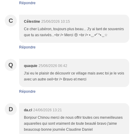
Répondre
C
Célestine
25/06/2026 10:15
Ce cher Lubéron, toujours plus beau... J'y ai tant de souvenirs
que tu as ravivés...<br /> Merci 😍 <br /> •.¸¸.•*`*•.¸¸☆
Répondre
Q
quaquie
25/06/2026 06:42
J'ai eu le plaisir de découvrir ce village mais avec toi je le vois
avec un autre oeil<br /> Bravo et merci
Répondre
D
da.cl
24/06/2026 13:21
Bonjour Chinou merci de nous offrir toutes ces merveilleuses
aquarelles qui sont vraiment de toute beauté bravo j'aime
beaucoup bonne journée Claudine Daniel