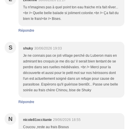
Letienne
30/06/2026 21:17
Tu n'imagines pas à quel point ton eau fraiche m'a fait rêver...
<br /> Quelle belle balade si joliment colorée.<br /> Ça fait du
bien le frais!<br /> Bises.
Répondre
S
shuky
30/06/2026 19:03
Je ne connais pas ce joli village perché du Luberon mais en
admirant tes croquis je me dis qu' il serait bien tentant de se
perdre dans ses ruelles médiévales. <br /> Merci pour la
découverte et aussi pour le petit mot sur nos hérissons dont
l'un est actuellement soigné dans un refuge pour cause de
parasitose. Espérons qu'il guérisse bientôt... Passe une belle
soirée au frais chère Chinou, bise de Shuky
Répondre
N
nicole81occitanie
29/06/2026 18:55
Coucou ,reste au frais Bisous