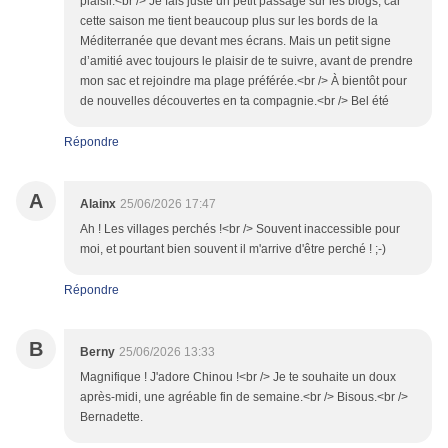
plaisir.<br /> Je fais juste un petit passage sur les blogs, car
cette saison me tient beaucoup plus sur les bords de la
Méditerranée que devant mes écrans. Mais un petit signe
d’amitié avec toujours le plaisir de te suivre, avant de prendre
mon sac et rejoindre ma plage préférée.<br /> À bientôt pour
de nouvelles découvertes en ta compagnie.<br /> Bel été
Répondre
A
Alainx
25/06/2026 17:47
Ah ! Les villages perchés !<br /> Souvent inaccessible pour
moi, et pourtant bien souvent il m'arrive d'être perché ! ;-)
Répondre
B
Berny
25/06/2026 13:33
Magnifique ! J'adore Chinou !<br /> Je te souhaite un doux
après-midi, une agréable fin de semaine.<br /> Bisous.<br />
Bernadette.