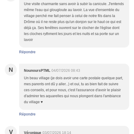
Une visite charmante sans avoir à subir la canicule. J'entends
même l'eau qui glougloute au lavoir. La vue d'ensemble du
village perché me fait penser à celui de notre fils dans la
Drôme où il ne reste plus qu'un donjon sur le haut ce qui est
déjà ça. Ses fenêtres ouvrent sur le clocher de l'église dont
les cloches rythment les jours et les nuits et sa porte sur un
lavoir
Répondre
N
NounoursPTML
04/07/2026 08:43
Un beau village (je dois avoir une carte postale quelque part,
mes parents ont dû y aller...) et oui, tu as bien fait de suivre
ces conseils, et pour nous, c'est l'assurance d'avoir le plaisir
d'admirer tes aquarelles qui nous plongent dans l'ambiance
du village ♥
Répondre
V
Véronique
03/07/2026 18:14