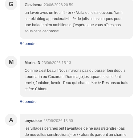
G
Giovinetta
23/06/2026 20:59
un lavoir avec un treuil ?<br /> Voilà qui est nouveau. Yann
sur eklablog apprécierait<br /> de jolis coins croqués pour
une balade bien ambitieuse, j'espère que vous n'êtes pas
sous cette cagnasse
Répondre
M
Marine D
23/06/2026 15:13
Comme c'est beau ! Nous n'avons pas du passer loin depuis
Lourmarin ou Cucuron ! Dommage,tes aquarelles me font
envie, fontaine, lavoir : l'eau qui chante !<br /> Restonsau frais
chère Chinou
Répondre
A
anycolour
23/06/2026 13:50
les villages perchés ont l avantage de ne pas s'étendre (pas
de nouvelles constructions)<br /> alors ils gardent un charme