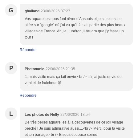
G
gballand
23/06/2026 07:27
Vos aquarelles nous font rêver d'Ansouis et je suis ensuite
allée sur "google" où j'ai vu qu'il faisait partie des plus beaux
villages de France. Ah, le Lubéron, il faudra que j'y fasse un
tour !
Répondre
P
Photonanie
22/06/2026 21:35
Jamais visité mais ça fait envie.<br /> Là j'ai juste envie de
vent et de fraicheur 😎.
Répondre
L
Les photos de Nelly
22/06/2026 18:54
De très belles aquarelles à la découvertes de ce joli village
perché!! Je suis admirative aussi....<br /> Merci pour ta visite
et ton partage.<br /> Bisous et douce soirée