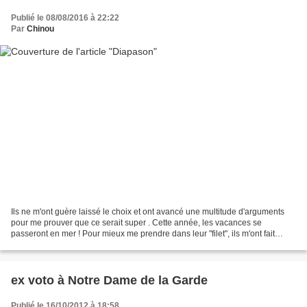
Publié le 08/08/2016 à 22:22
Par
Chinou
Ils ne m'ont guère laissé le choix et ont avancé une multitude d'arguments
pour me prouver que ce serait super . Cette année, les vacances se
passeront en mer ! Pour mieux me prendre dans leur "filet", ils m'ont fait
miroiter une halte à Marseille pour...
ex voto à Notre Dame de la Garde
Publié le 16/10/2012 à 18:58