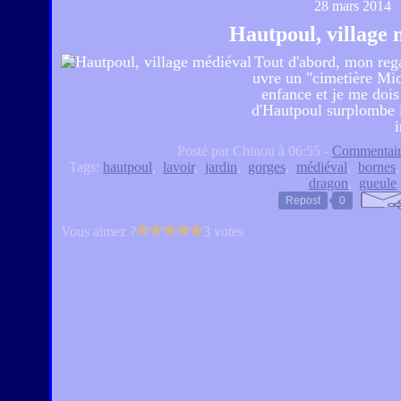
28 mars 2014
Hautpoul, village 
Tout d'abord, mon regar
uvre un "cimetière Mi
enfance et je me dois 
d'Hautpoul surplombe la
i
Posté par Chinou à 06:55 -
Commentair
Tags:
hautpoul
,
lavoir
,
jardin
,
gorges
,
médiéval
,
bornes
dragon
,
gueule
Repost
0
Vous aimez ?
3 votes