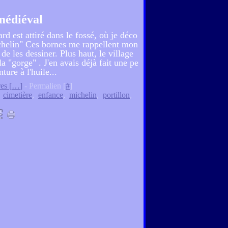
médiéval
d est attiré dans le fossé, où je déco
chelin" Ces bornes me rappellent mon
de les dessiner. Plus haut, le village
 "gorge" . J'en avais déjà fait une pe
nture à l'huile...
es [
…
]
- Permalien [
#
]
,
cimetière
,
enfance
,
michelin
,
portillon
,