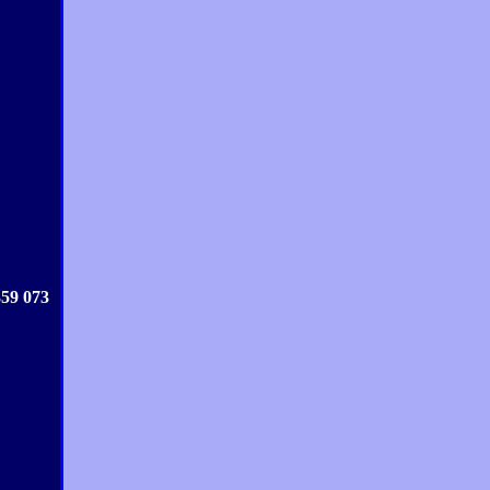
359 073
.....