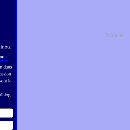
Publicité
hinou.
on dans
assion
sont le
alblog