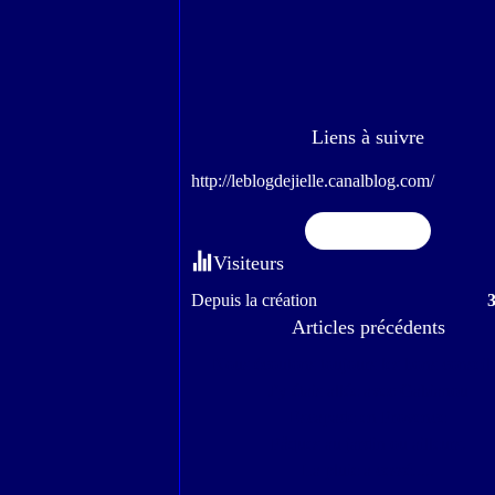
Liens à suivre
http://leblogdejielle.canalblog.com/
Flux RSS
Visiteurs
Depuis la création
Articles précédents
Nous écoutons toujours les bons conseils.
J'y étais allée avec Gabianou
Escapade en Provence
Pâques au jardin ou ailleurs.
La pluie a cessé.....