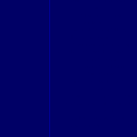
Un bout de chemin en Montagne Noir
Surprises
Retour en terre connue.
Dans la purée de pois.
Neige et soleil : un agréable mariage
Meilleurs voeux pour une année paisib
En attendant de tourner la page,
Novembre et décembre bien pauvres dan
carnet de voyage.
De Montpellier à Toulouse
Rituel d'octobre.
Avignon historique et contemporain.
Livraison
Août avait été pauvre en croquis
Si je devais vous conter Montmartre ..
Scènes Basques.
Quelques sorties guidées ou pas.
Nous avons tous soif de fraîcheur.
La vie Parisienne