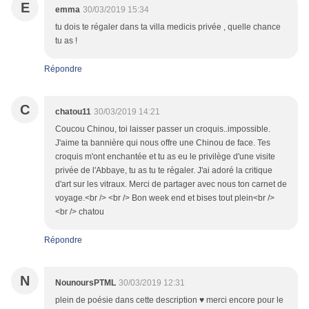
E
emma
30/03/2019 15:34
tu dois te régaler dans ta villa medicis privée , quelle chance
tu as !
Répondre
C
chatou11
30/03/2019 14:21
Coucou Chinou, toi laisser passer un croquis..impossible.
J'aime ta bannière qui nous offre une Chinou de face. Tes
croquis m'ont enchantée et tu as eu le privilège d'une visite
privée de l'Abbaye, tu as tu te régaler. J'ai adoré la critique
d'art sur les vitraux. Merci de partager avec nous ton carnet de
voyage.<br /> <br /> Bon week end et bises tout plein<br />
<br /> chatou
Répondre
N
NounoursPTML
30/03/2019 12:31
plein de poésie dans cette description ♥ merci encore pour le