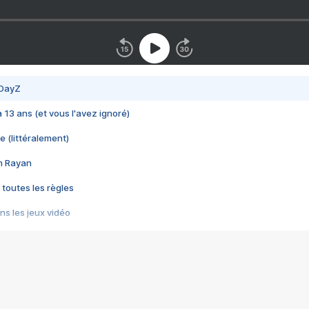
 DayZ
 a 13 ans (et vous l'avez ignoré)
e (littéralement)
im Rayan
 toutes les règles
s les jeux vidéo
us choquant de Rockstar ? - Le scandale BULLY
e plus moche de Steam
du RÊVE tourne au CAUCHEMAR