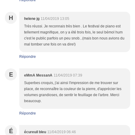
Répondre
H
helene jg
11/04/2019 13:05
Très réussi. Je reconnais très bien . Le festival de piano est
tellement magnifique, on y a été trois fois, le seul bémol hum
c'est le public parfois un peu snob...(mais bon nous avions du
mal tomber une fois on va dire!)
Répondre
E
eMmA MessanA
11/04/2019 07:39
Superbes croquis, j'ai ainsi l'impression de me trouver sur
place, de reconnaître la couleur de la pierre, d'apprécier les
volumes grandioses, de sentir le feuillage de l'arbre. Merci
beaucoup.
Répondre
É
écureuil bleu
11/04/2019 06:46