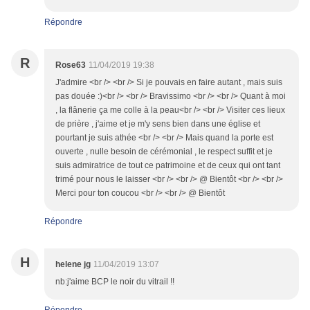
Répondre
R
Rose63
11/04/2019 19:38
J'admire <br /> <br /> Si je pouvais en faire autant , mais suis
pas douée :)<br /> <br /> Bravissimo <br /> <br /> Quant à moi
, la flânerie ça me colle à la peau<br /> <br /> Visiter ces lieux
de prière , j'aime et je m'y sens bien dans une église et
pourtant je suis athée <br /> <br /> Mais quand la porte est
ouverte , nulle besoin de cérémonial , le respect suffit et je
suis admiratrice de tout ce patrimoine et de ceux qui ont tant
trimé pour nous le laisser <br /> <br /> @ Bientôt <br /> <br />
Merci pour ton coucou <br /> <br /> @ Bientôt
Répondre
H
helene jg
11/04/2019 13:07
nb:j'aime BCP le noir du vitrail !!