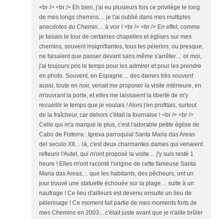
<br /> <br /> Eh bien, j'ai eu plusieurs fois ce privilège le long
de mes longs chemins… je l'ai oublié dans mes multiples
anecdotes du Chemin… à voir ! <br /> <br /> En effet, comme
je faisais le tour de certaines chapelles et églises sur mes
chemins, souvent insignifiantes, tous les pèlerins, ou presque,
ne faisaient que passer devant sans même s'arrêter… or moi,
j'ai toujours pris le temps pour les admirer et pour les prendre
en photo. Souvent, en Espagne… des dames très souvent
aussi, toute en noir, venait me proposer la visite intérieure, en
m'ouvrant la porte, et elles me laissaient la liberté de m'y
recueillir le temps que je voulais ! Alors j'en profitais, surtout
de la fraîcheur, car dehors c'était la fournaise ! <br /> <br />
Celle qui m'a marqué le plus, c'est l'adorable petite église de
Cabo de Fisterra : Igrexa parroquial Santa Maria das Areas
del seculo XII… là, c'est deux charmantes dames qui venaient
refleurir l'Autel, qui m'ont proposé la visite… j'y suis resté 1
heure ! Elles m'ont raconté l'origine de cette fameuse Santa
Maria das Areas… que les habitants, des pêcheurs, ont un
jour trouvé une statuette échouée sur la plage… suite à un
naufrage ! Ce lieu d'ailleurs est devenu ensuite un lieu de
pèlerinage ! Ce moment fait partie de mes moments forts de
mes Chemins en 2003... c'était juste avant que je n'aille brûler