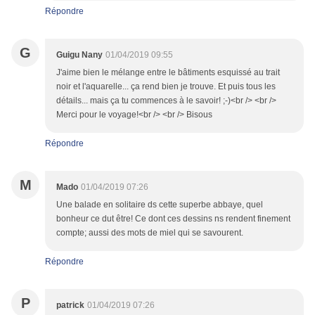
Répondre
G
Guigu Nany
01/04/2019 09:55
J'aime bien le mélange entre le bâtiments esquissé au trait
noir et l'aquarelle... ça rend bien je trouve. Et puis tous les
détails... mais ça tu commences à le savoir! ;-)<br /> <br />
Merci pour le voyage!<br /> <br /> Bisous
Répondre
M
Mado
01/04/2019 07:26
Une balade en solitaire ds cette superbe abbaye, quel
bonheur ce dut être! Ce dont ces dessins ns rendent finement
compte; aussi des mots de miel qui se savourent.
Répondre
P
patrick
01/04/2019 07:26