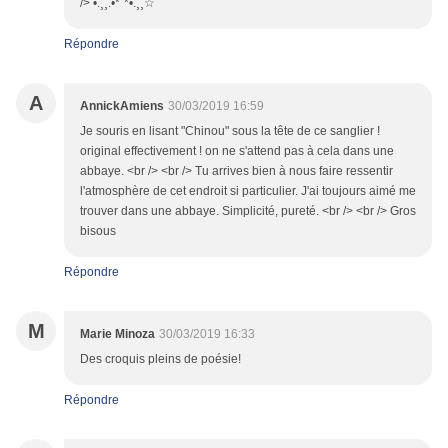
/> •.¸¸.•*`*•.¸¸☆
Répondre
A
AnnickAmiens
30/03/2019 16:59
Je souris en lisant "Chinou" sous la tête de ce sanglier !
original effectivement ! on ne s'attend pas à cela dans une
abbaye. <br /> <br /> Tu arrives bien à nous faire ressentir
l'atmosphère de cet endroit si particulier. J'ai toujours aimé me
trouver dans une abbaye. Simplicité, pureté. <br /> <br /> Gros
bisous
Répondre
M
Marie Minoza
30/03/2019 16:33
Des croquis pleins de poésie!
Répondre