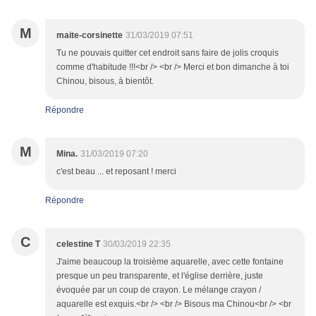
M
maite-corsinette
31/03/2019 07:51
Tu ne pouvais quitter cet endroit sans faire de jolis croquis
comme d'habitude !!!<br /> <br /> Merci et bon dimanche à toi
Chinou, bisous, à bientôt.
Répondre
M
Mina.
31/03/2019 07:20
c'est beau ... et reposant ! merci
Répondre
C
celestine T
30/03/2019 22:35
J'aime beaucoup la troisième aquarelle, avec cette fontaine
presque un peu transparente, et l'église derrière, juste
évoquée par un coup de crayon. Le mélange crayon /
aquarelle est exquis.<br /> <br /> Bisous ma Chinou<br /> <br