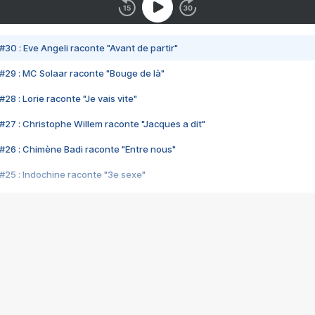
#30 : Eve Angeli raconte "Avant de partir"
#29 : MC Solaar raconte "Bouge de là"
28 : Lorie raconte "Je vais vite"
#27 : Christophe Willem raconte "Jacques a dit"
#26 : Chimène Badi raconte "Entre nous"
#25 : Indochine raconte "3e sexe"
#24 : Zaho raconte "C'est chelou"
#23 : Patrick Bruel raconte "Au café des délices"
#22 : Kyo raconte "Le chemin"
#21 : Nolwenn Leroy raconte "Cassé"
#20 : Patrick Hernandez raconte "Born to be alive"