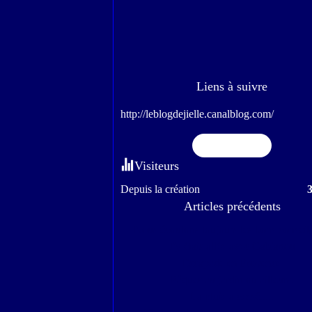
Liens à suivre
http://leblogdejielle.canalblog.com/
Flux RSS
Visiteurs
Depuis la création
Articles précédents
Nous écoutons toujours les bons conseils.
J'y étais allée avec Gabianou
Escapade en Provence
Pâques au jardin ou ailleurs.
La pluie a cessé.....