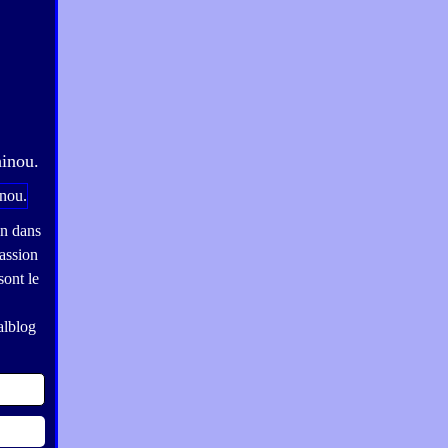
hinou.
on dans
assion
sont le
alblog