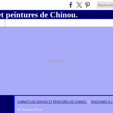
Charly19
Publicité
CARNETS DE VOYAGE ET PEINTURES DE CHINOU.
>
FONTAINES À L
De Serriera à Porto