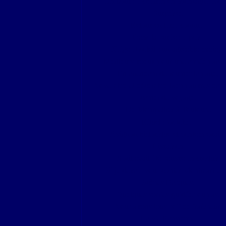
Un bout de chemin en Montagne Noir
Surprises
Retour en terre connue.
Dans la purée de pois.
Neige et soleil : un agréable mariage
Meilleurs voeux pour une année paisib
En attendant de tourner la page,
Novembre et décembre bien pauvres dan
carnet de voyage.
De Montpellier à Toulouse
Rituel d'octobre.
Avignon historique et contemporain.
Livraison
Août avait été pauvre en croquis
Si je devais vous conter Montmartre ..
Scènes Basques.
Quelques sorties guidées ou pas.
Nous avons tous soif de fraîcheur.
La vie Parisienne