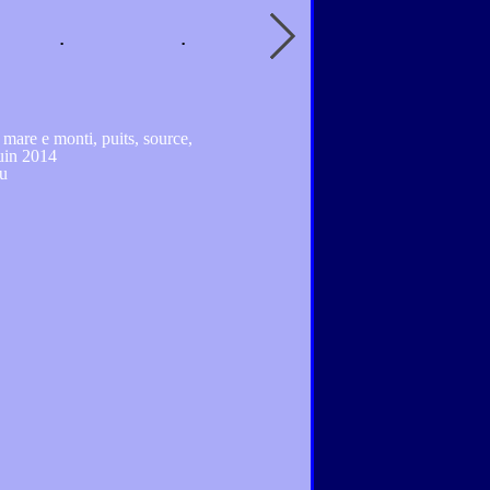
, mare e monti, puits, source,
juin 2014
u