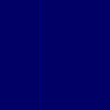
Un bout de chemin en Montagne Noir
Surprises
Retour en terre connue.
Dans la purée de pois.
Neige et soleil : un agréable mariage
Meilleurs voeux pour une année paisib
En attendant de tourner la page,
Novembre et décembre bien pauvres dan
carnet de voyage.
De Montpellier à Toulouse
Rituel d'octobre.
Avignon historique et contemporain.
Livraison
Août avait été pauvre en croquis
Si je devais vous conter Montmartre ..
Scènes Basques.
Quelques sorties guidées ou pas.
Nous avons tous soif de fraîcheur.
La vie Parisienne