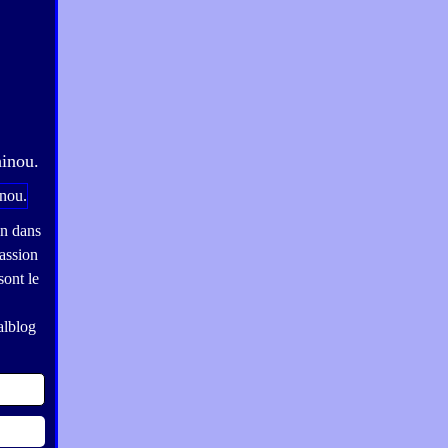
hinou.
on dans
assion
sont le
alblog