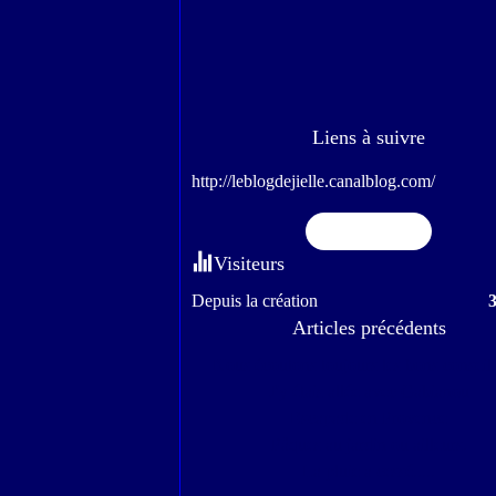
Liens à suivre
http://leblogdejielle.canalblog.com/
Flux RSS
Visiteurs
Depuis la création
Articles précédents
Nous écoutons toujours les bons conseils.
J'y étais allée avec Gabianou
Escapade en Provence
Pâques au jardin ou ailleurs.
La pluie a cessé.....