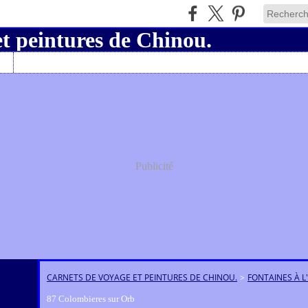
Charly19
Publicité
CARNETS DE VOYAGE ET PEINTURES DE CHINOU.
>
FONTAINES À L
87 Colombieres sur Orb