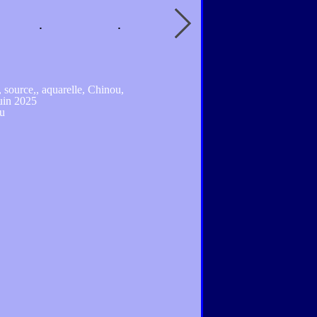
s, source,, aquarelle, Chinou,
juin 2025
u