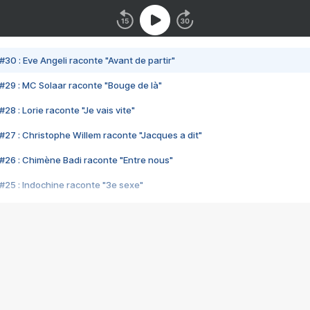
#30 : Eve Angeli raconte "Avant de partir"
#29 : MC Solaar raconte "Bouge de là"
28 : Lorie raconte "Je vais vite"
#27 : Christophe Willem raconte "Jacques a dit"
#26 : Chimène Badi raconte "Entre nous"
#25 : Indochine raconte "3e sexe"
#24 : Zaho raconte "C'est chelou"
#23 : Patrick Bruel raconte "Au café des délices"
#22 : Kyo raconte "Le chemin"
#21 : Nolwenn Leroy raconte "Cassé"
#20 : Patrick Hernandez raconte "Born to be alive"